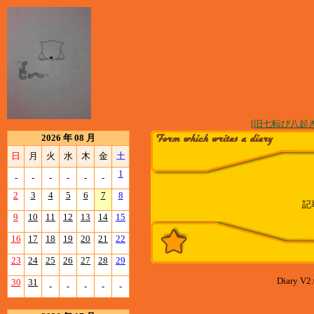
[旧七転び八起き
2026 年 08 月
日
月
火
水
木
金
土
1
-
-
-
-
-
-
2
3
4
5
6
7
8
記
9
10
11
12
13
14
15
16
17
18
19
20
21
22
23
24
25
26
27
28
29
Diary V2.
30
31
-
-
-
-
-