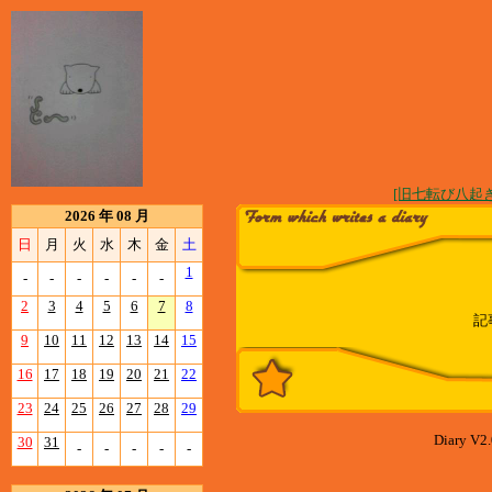
[旧七転び八起き
2026 年 08 月
日
月
火
水
木
金
土
1
-
-
-
-
-
-
2
3
4
5
6
7
8
記
9
10
11
12
13
14
15
16
17
18
19
20
21
22
23
24
25
26
27
28
29
Diary V2.
30
31
-
-
-
-
-