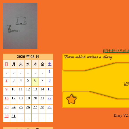
[旧七転び八起き
2026 年 08 月
日
月
火
水
木
金
土
1
-
-
-
-
-
-
2
3
4
5
6
7
8
記
9
10
11
12
13
14
15
16
17
18
19
20
21
22
23
24
25
26
27
28
29
Diary V2.
30
31
-
-
-
-
-